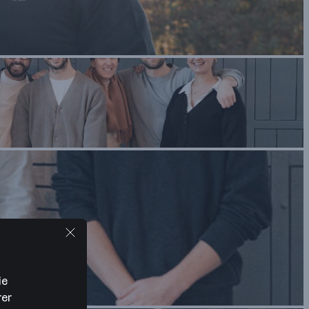
ie
rer