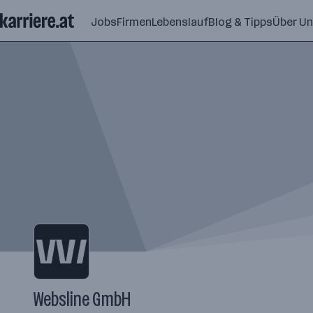
Zum
Jobs
Firmen
Lebenslauf
Blog & Tipps
Über U
Seiteninhalt
springen
Websline GmbH