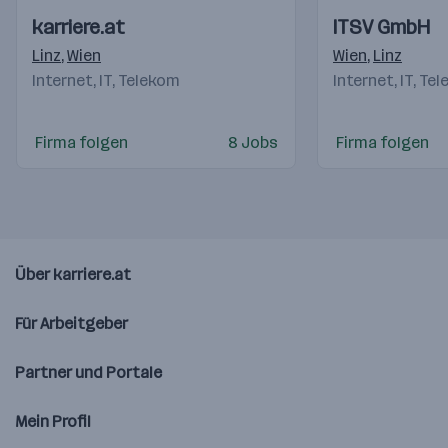
Einblicke
Einblicke
Einblicke
Einblicke
karriere.at
ITSV GmbH
Videos
Videos
Linz
,
Wien
Wien
,
Linz
Internet, IT, Telekom
Internet, IT, Te
Firma folgen
8 Jobs
Firma folgen
Über karriere.at
Für Arbeitgeber
Partner und Portale
Mein Profil