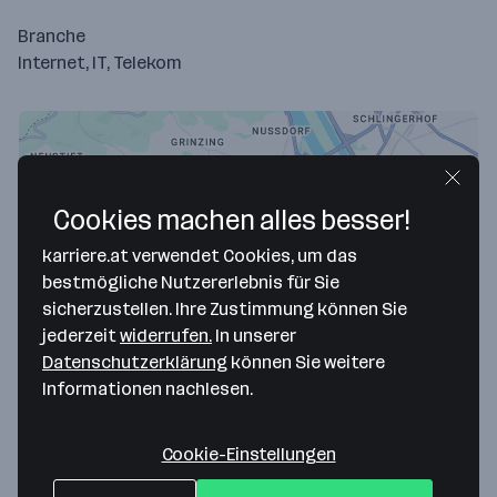
Branche
Internet, IT, Telekom
Cookies machen alles besser!
karriere.at verwendet Cookies, um das
bestmögliche Nutzererlebnis für Sie
sicherzustellen. Ihre Zustimmung können Sie
jederzeit
widerrufen.
In unserer
Map data ©2026 Google
Datenschutzerklärung
können Sie weitere
Suppliance GmbH
Informationen nachlesen.
Nußdorfer Straße 64/Top3
Cookie-Einstellungen
1090 Wien
— Route berechnen