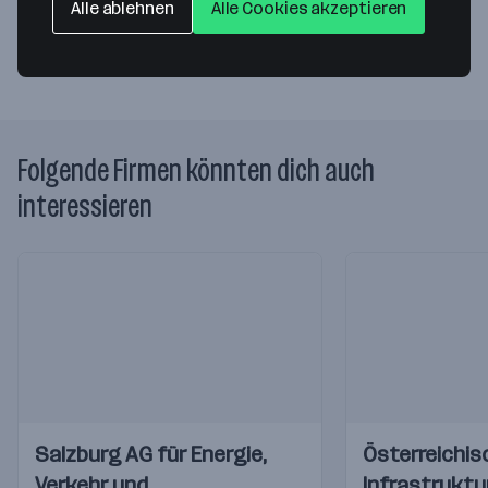
Alle ablehnen
Alle Cookies akzeptieren
Website
Folgende Firmen könnten dich auch
interessieren
Einblicke
Einblicke
Einblicke
Einblicke
Salzburg AG für Energie,
Österreichis
Videos
Videos
Verkehr und
Infrastruktu