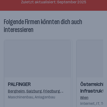
Zuletzt aktualisiert: September 2025
Folgende Firmen könnten dich auch
interessieren
Einblicke
Einblicke
Einblicke
Einblicke
PALFINGER
Österreichis
Videos
Videos
Infrastrukt
Bergheim
,
Salzburg
,
Friedburg
,
Köstendorf
,
Elsbethen/Gl
Maschinenbau, Anlagenbau
Wien
Internet, IT, T