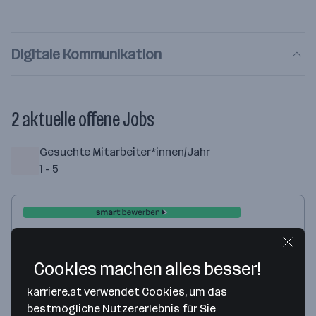
Digitale Kommunikation
Digital Engagement mit digitalen Kampagnen. Das ist
der Kern der Kanäle, die das Team der Digitalen
2 aktuelle offene Jobs
Kommunikation betreut. Die Mitarbeiter:innen vereinen
die verschiedenen Tools, Plattformen und Mechaniken
und bringen sie schlagkräftig auf den Boden.
Gesuchte Mitarbeiter*innen/Jahr
1 - 5
Teamlead & Channel Manager YouTube
(m/w/d) für politischen Kanal
Cookies machen alles besser!
Gestern veröffentlicht
karriere.at verwendet Cookies, um das
Wien
ab 4.079 € monatlich
bestmögliche Nutzererlebnis für Sie