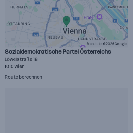
Map data ©2026 Google
Sozialdemokratische Partei Österreichs
Löwelstraße 18
1010 Wien
Route
Route berechnen
auf
google
maps
berechnen