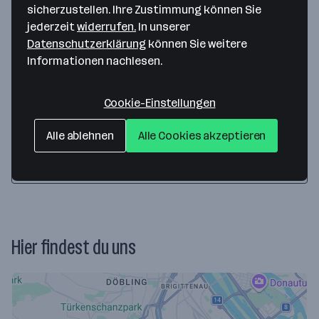
sicherzustellen. Ihre Zustimmung können Sie
jederzeit
widerrufen.
In unserer
Datenschutzerklärung
können Sie weitere
Content Creator:in / Host (m/w/d) für
Informationen nachlesen.
politischen YouTube-Kanal (Teilzeit)
vor 2 Tagen veröffentlicht
Cookie-Einstellungen
Wien
ab 1.719,62 € monatlich
Alle ablehnen
Alle Cookies akzeptieren
Alle Jobs anzeigen
Hier findest du uns