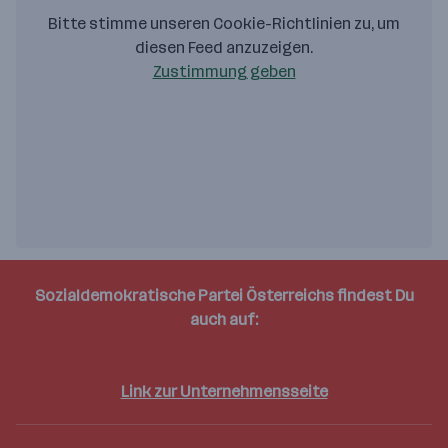
Bitte stimme unseren Cookie-Richtlinien zu, um
diesen Feed anzuzeigen.
Zustimmung geben
Sozialdemokratische Partei Österreichs findest Du
auch auf:
Facebook
Twitter
Linkedin
Instagram
Youtube
Link zur Unternehmensseite