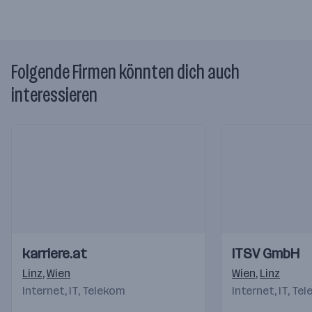
Folgende Firmen könnten dich auch
interessieren
Einblicke
Einblicke
Einblicke
Einblicke
karriere.at
ITSV GmbH
Videos
Videos
Linz
,
Wien
Wien
,
Linz
Internet, IT, Telekom
Internet, IT, Te