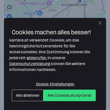
Cookies machen alles besser!
karriere.at verwendet Cookies, um das
bestmögliche Nutzererlebnis für Sie
Map data ©2026 Google
sicherzustellen. Ihre Zustimmung können Sie
sigmavista it consulting gmbh
jederzeit
widerrufen.
In unserer
Datenschutzerklärung
können Sie weitere
Johann Roithner-Strasse 131
Informationen nachlesen.
4050 Traun
— Route berechnen
T +43 7229 90300
Cookie-Einstellungen
Website
Alle ablehnen
Alle Cookies akzeptieren
Weitere Standorte anzeigen