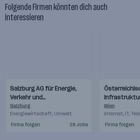
Folgende Firmen könnten dich auch
interessieren
Einblicke
Einblicke
Einblicke
Einblicke
Salzburg AG für Energie,
Österreichis
Videos
Videos
Verkehr und
Infrastruktu
Telekommunikation
Salzburg
Wien
Energiewirtschaft, Umwelt
Internet, IT, Te
Firma folgen
28 Jobs
Firma folgen