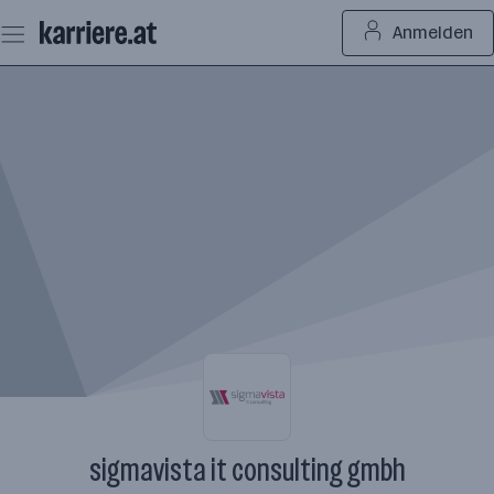
Zum
Anmelden
Seiteninhalt
springen
sigmavista it consulting gmbh