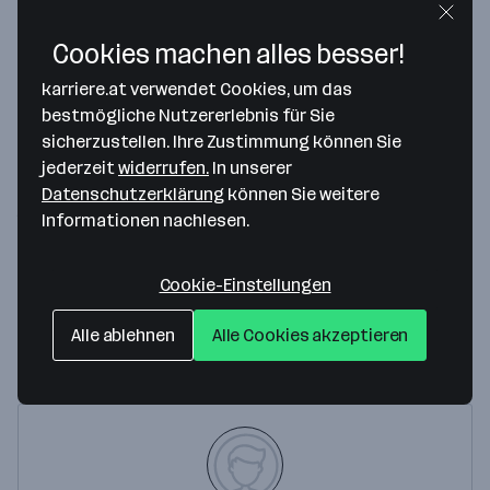
Cookies machen alles besser!
karriere.at verwendet Cookies, um das
bestmögliche Nutzererlebnis für Sie
Map data ©2026 Google
sicherzustellen. Ihre Zustimmung können Sie
Sendmate by Record Bird GmbH
jederzeit
widerrufen.
In unserer
Datenschutzerklärung
können Sie weitere
Marxergasse 24/2/ 2.02
Informationen nachlesen.
1030 Wien
— Route berechnen
Webseite
Cookie-Einstellungen
Alle ablehnen
Alle Cookies akzeptieren
Ansprechperson