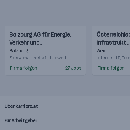
Einblicke
Einblicke
Einblicke
Einblicke
Salzburg AG für Energie,
Österreichis
Videos
Videos
Verkehr und
Infrastruktu
Telekommunikation
Salzburg
Wien
Energiewirtschaft, Umwelt
Internet, IT, Te
Firma folgen
27 Jobs
Firma folgen
Über karriere.at
Für Arbeitgeber