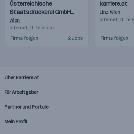
Einblicke
Einblicke
Einblicke
Einblicke
Österreichische
karriere.at
Videos
Videos
Staatsdruckerei GmbH
Linz
,
Wien
(OeSD)
Internet, IT, Te
Wien
Internet, IT, Telekom
Firma folgen
2 Jobs
Firma folgen
Über karriere.at
Für Arbeitgeber
Partner und Portale
Mein Profil