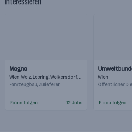
interessieren
Einblicke
Einblicke
Einblicke
Einblicke
Magna
Umweltbund
Videos
Videos
Wien
,
Weiz
,
Lebring
,
Weikersdorf
,
Krottendorf (Weiz)
Wien
,
Klag
Fahrzeugbau, Zulieferer
Öffentlicher Di
Firma folgen
12 Jobs
Firma folgen