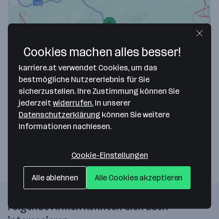
Cookies machen alles besser!
Map data ©2026 Google
karriere.at verwendet Cookies, um das
Schnitzhofer GmbH
bestmögliche Nutzererlebnis für Sie
sicherzustellen. Ihre Zustimmung können Sie
Leitenhaus 11
jederzeit
widerrufen.
In unserer
5524 Annaberg
— Route berechnen
Datenschutzerklärung
können Sie weitere
Informationen nachlesen.
Webseite
Cookie-Einstellungen
Alle ablehnen
Alle Cookies akzeptieren
Folgende Firmen könnten dich auch