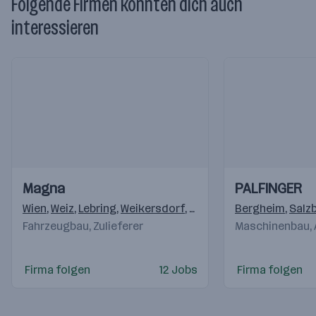
Folgende Firmen könnten dich auch
interessieren
Einblicke
Einblicke
Einblicke
Einblicke
Magna
PALFINGER
Videos
Videos
Wien
,
Weiz
,
Lebring
,
Weikersdorf
,
Krottendorf (Weiz)
Bergheim
,
,
Klag
Salz
Fahrzeugbau, Zulieferer
Maschinenbau,
Firma folgen
12 Jobs
Firma folgen