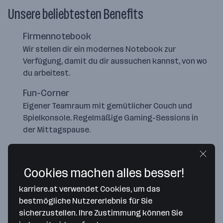
Unsere beliebtesten Benefits
Firmennotebook
Wir stellen dir ein modernes Notebook zur
Verfügung, damit du dir aussuchen kannst, von wo
du arbeitest.
Fun-Corner
Eigener Teamraum mit gemütlicher Couch und
Spielkonsole. Regelmäßige Gaming-Sessions in
der Mittagspause.
Home Office
Wir sind Homeoffice Fans und bleiben es auch.
Cookies machen alles besser!
Arbeite von Zuhause und triff deine Kolleg:innen
dann persönlich, wenn es wirklich Sinn macht.
karriere.at verwendet Cookies, um das
bestmögliche Nutzererlebnis für Sie
sicherzustellen. Ihre Zustimmung können Sie