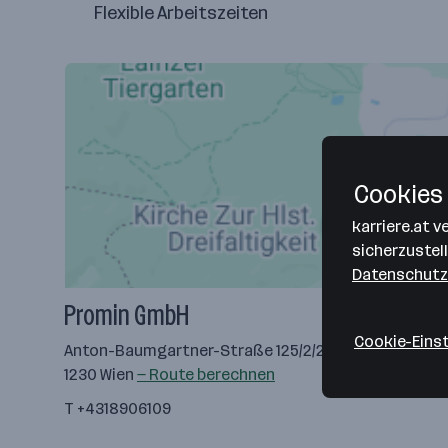
Flexible Arbeitszeiten
Cookies 
karriere.at 
sicherzustel
Datenschutz
Promin GmbH
Cookie-Eins
Anton-Baumgartner-Straße 125/2/2
1230 Wien
— Route berechnen
T +4318906109