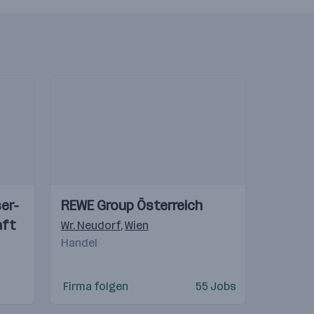
Einblicke
Einblicke
er-
REWE Group Österreich
Videos
aft
en
tschland
,
Alberdorf
,
Wien
Wr. Neudorf
,
Ilz
,
Graz
,
Albersdorf
,
Wien
,
Weikersdorf am Steinfelde
Handel
Firma folgen
55 Jobs