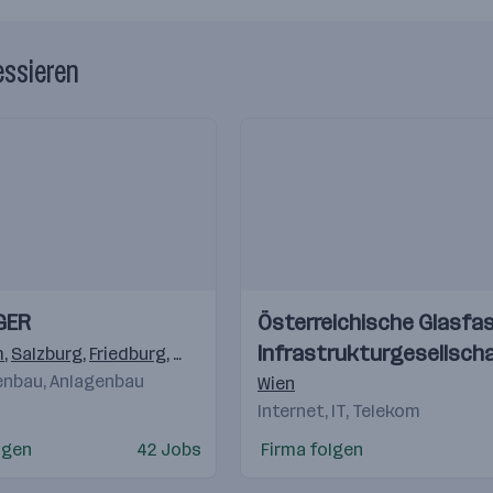
essieren
Einblicke
Einblicke
GER
Österreichische Glasfas
Videos
Infrastrukturgesellsch
)
m
,
,
Klagenfurt
Salzburg
,
Friedburg
,
Sinabelkirchen
,
Köstendorf
,
St. Valentin
,
Elsbethen/Glasenbach
,
Lannach
,
Traiskirch
,
Deu
nbau, Anlagenbau
Wien
Internet, IT, Telekom
lgen
42 Jobs
Firma folgen