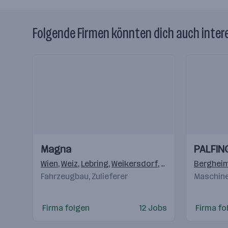
Folgende Firmen könnten dich auch inter
Einblicke
Einblicke
Einblicke
Einblicke
Magna
PALFIN
Videos
Videos
Wien
,
Weiz
,
Lebring
,
Weikersdorf
,
Krottendorf (Weiz
Berghei
Fahrzeugbau, Zulieferer
Maschine
Firma folgen
12 Jobs
Firma fo