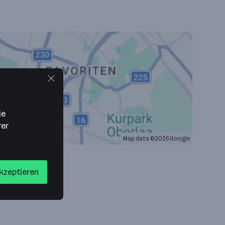
ie
rer
Map data ©2026 Google
akzeptieren