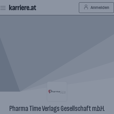
Zum
Anmelden
Seiteninhalt
springen
Pharma Time Verlags Gesellschaft m.b.H.