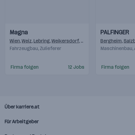
Einblicke
Einblicke
Einblicke
Einblicke
Magna
PALFINGER
Videos
Videos
Wien
,
Weiz
,
Lebring
,
Weikersdorf
,
Krottendorf (Weiz)
Bergheim
,
,
Klag
Salz
Fahrzeugbau, Zulieferer
Maschinenbau,
Firma folgen
12 Jobs
Firma folgen
Über karriere.at
Für Arbeitgeber