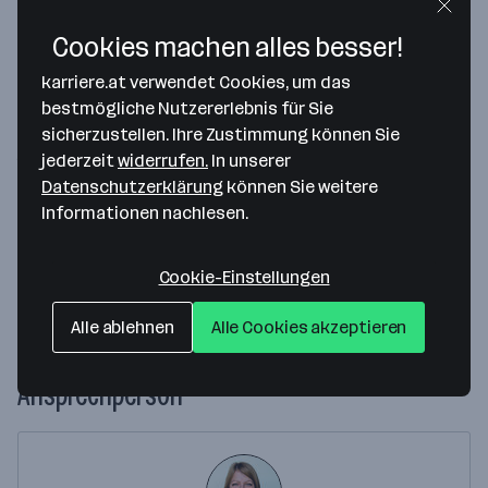
Cookies machen alles besser!
Map data ©2026 Google
karriere.at verwendet Cookies, um das
Pharma Time Verlags Gesellschaft m.b.H.
bestmögliche Nutzererlebnis für Sie
sicherzustellen. Ihre Zustimmung können Sie
Pezzlgasse 18-20/20
jederzeit
widerrufen.
In unserer
1170 Wien
— Route berechnen
Datenschutzerklärung
können Sie weitere
T +43 2235 87 94 31
Informationen nachlesen.
Website
Cookie-Einstellungen
Weitere Standorte anzeigen
Alle ablehnen
Alle Cookies akzeptieren
Ansprechperson