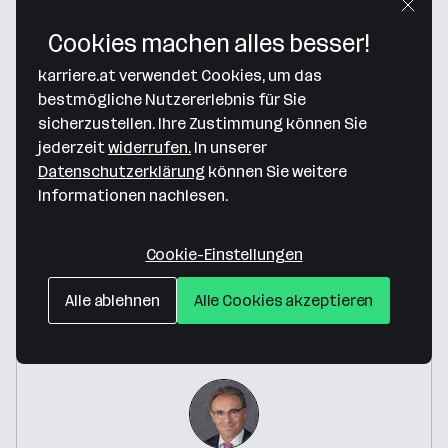
Cookies machen alles besser!
Map data ©2026 Google
karriere.at verwendet Cookies, um das
Otti & Partner
bestmögliche Nutzererlebnis für Sie
Köllnerhofgasse 5/11
sicherzustellen. Ihre Zustimmung können Sie
1010 Wien
— Route berechnen
jederzeit
widerrufen.
In unserer
Datenschutzerklärung
können Sie weitere
Webseite
Informationen nachlesen.
Weitere Standorte anzeigen
Cookie-Einstellungen
Alle ablehnen
Alle Cookies akzeptieren
Ansprechperson