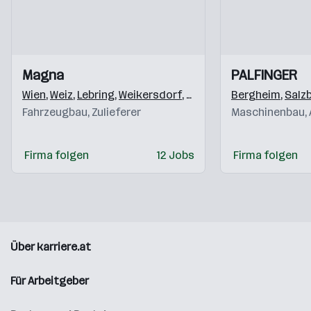
Einblicke
Einblicke
Einblicke
Einblicke
Magna
PALFINGER
Videos
Videos
Wien
,
Weiz
,
Lebring
,
Weikersdorf
,
Krottendorf (Weiz)
Bergheim
,
,
Klag
Salz
Fahrzeugbau, Zulieferer
Maschinenbau,
Firma folgen
12 Jobs
Firma folgen
Über karriere.at
Für Arbeitgeber