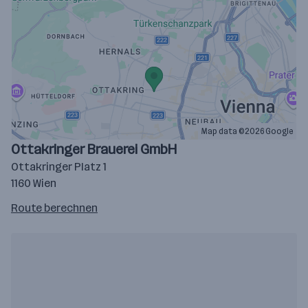
Map data ©2026 Google
Ottakringer Brauerei GmbH
Ottakringer Platz 1
1160 Wien
Route
Route berechnen
auf
google
maps
berechnen