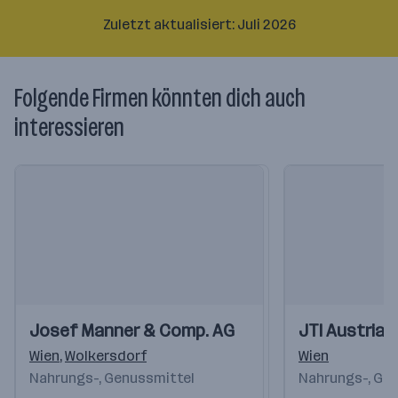
Zuletzt aktualisiert: Juli 2026
Folgende Firmen könnten dich auch
interessieren
Einblicke
Einblicke
Einblicke
Einblicke
Josef Manner & Comp. AG
JTI Austria
Videos
Videos
Wien
,
Wolkersdorf
Wien
Nahrungs-, Genussmittel
Nahrungs-, Ge