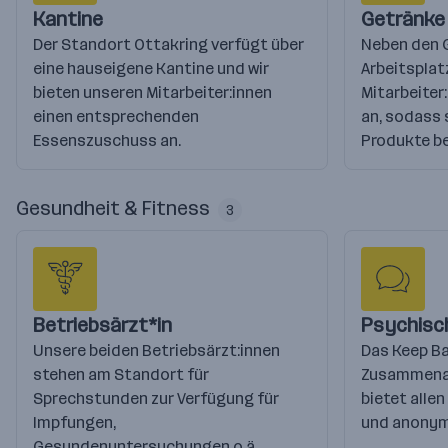
Kantine
Getränke
Der Standort Ottakring verfügt über
Neben den 
eine hauseigene Kantine und wir
Arbeitsplatz
bieten unseren Mitarbeiter:innen
Mitarbeiter
einen entsprechenden
an, sodass 
Essenszuschuss an.
Produkte 
Gesundheit & Fitness
3
Betriebsärzt*in
Psychisc
Unsere beiden Betriebsärzt:innen
Das Keep Ba
stehen am Standort für
Zusammenar
Sprechstunden zur Verfügung für
bietet allen
Impfungen,
und anonym
Gesundenuntersuchungen o.ä.