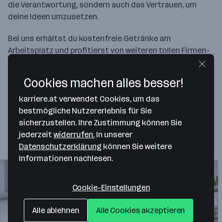
die Verantwortung, sondern auch das Vertrauen, um
deine Ideen umzusetzen.
Bei uns erhältst du kostenfreie Getränke am
Arbeitsplatz und profitierst von weiteren tollen Firmen-
Benefits: Vom legendären Haustrunk über sommerliche
Abkühlung im Ottakringer Strandbad bis hin zu einem
Cookies machen alles besser!
top Aus- und Weiterbildungsangebot. Deine
Gesundheit? Die liegt uns ebenfalls am Herzen! Darum
karriere.at verwendet Cookies, um das
unterstützen wir dich mit Impfaktionen, Yoga-Kursen
bestmögliche Nutzererlebnis für Sie
und sportlichen Aktivitäten.
sicherzustellen. Ihre Zustimmung können Sie
jederzeit
widerrufen.
In unserer
Einblicke
Datenschutzerklärung
können Sie weitere
Informationen nachlesen.
Cookie-Einstellungen
Alle ablehnen
Alle Cookies akzeptieren