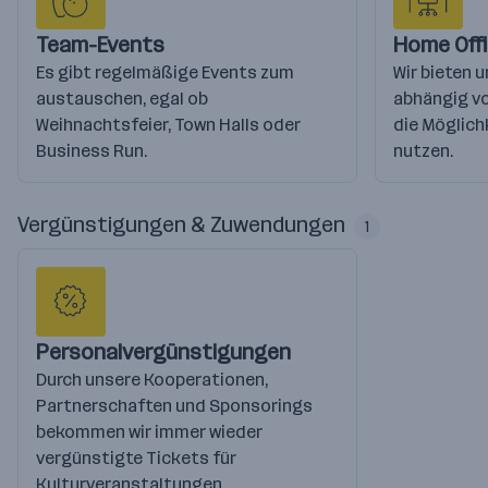
Team-Events
Home Off
Es gibt regelmäßige Events zum
Wir bieten u
austauschen, egal ob
abhängig vo
Weihnachtsfeier, Town Halls oder
die Möglich
Business Run.
nutzen.
Vergünstigungen & Zuwendungen
1
Personalvergünstigungen
Durch unsere Kooperationen,
Partnerschaften und Sponsorings
bekommen wir immer wieder
vergünstigte Tickets für
Kulturveranstaltungen.