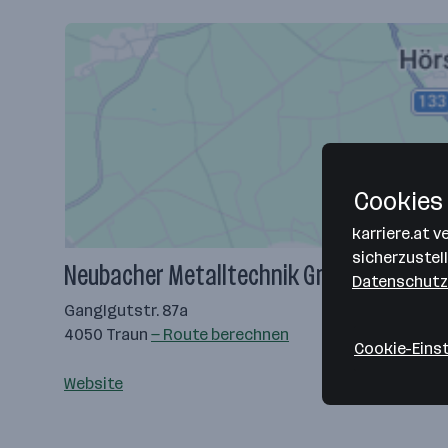
Cookies 
karriere.at 
sicherzustel
Neubacher Metalltechnik GmbH
Datenschutz
Ganglgutstr. 87a
4050 Traun
— Route berechnen
Cookie-Eins
Website