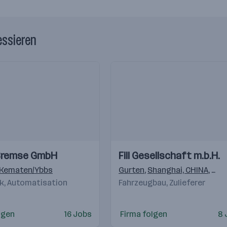
essieren
Einblicke
Einblicke
Bremse GmbH
Fill Gesellschaft m.b.H.
Videos
eim
Kematen/Ybbs
,
Innsbruck
,
Dornbirn
Gurten
,
Shanghai, CHINA
,
San
ik, Automatisation
Fahrzeugbau, Zulieferer
lgen
16 Jobs
Firma folgen
8 