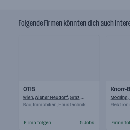
Folgende Firmen könnten dich auch inter
Einblicke
Einblicke
Einblicke
Einblicke
OTIS
Knorr-
Videos
Videos
Wien
,
Wiener Neudorf
,
Graz
,
Klagenfurt
,
Linz
Mödling
,
Bergh
,
Bau, Immobilien, Haustechnik
Elektron
Firma folgen
5 Jobs
Firma fo