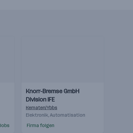
Einblicke
Einblicke
Knorr-Bremse GmbH
Videos
Division IFE
d Andrés Cholula Puebla
,
Plymouth, Michigan
Kematen/Ybbs
Elektronik, Automatisation
Jobs
Firma folgen