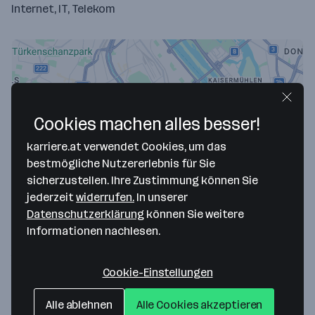
Internet, IT, Telekom
Cookies machen alles besser!
karriere.at verwendet Cookies, um das
bestmögliche Nutzererlebnis für Sie
sicherzustellen. Ihre Zustimmung können Sie
Map data ©2026 Google
jederzeit
widerrufen.
In unserer
MEGION Research & Development GmbH
Datenschutzerklärung
können Sie weitere
Informationen nachlesen.
Ungargasse 6/Top 17
1030 Wien
— Route berechnen
Cookie-Einstellungen
Website
Alle ablehnen
Alle Cookies akzeptieren