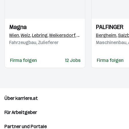
Einblicke
Einblicke
Einblicke
Einblicke
Magna
PALFINGER
Videos
Videos
Wien
,
Weiz
,
Lebring
,
Weikersdorf
,
Krottendorf (Weiz)
Bergheim
,
,
Klag
Salz
Fahrzeugbau, Zulieferer
Maschinenbau,
Firma folgen
12 Jobs
Firma folgen
Über karriere.at
Für Arbeitgeber
Partner und Portale