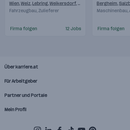
Wien
,
Weiz
,
Lebring
,
Weikersdorf
,
Krottendorf (Weiz)
Bergheim
,
,
Klag
Salz
Fahrzeugbau, Zulieferer
Maschinenbau,
Firma folgen
12 Jobs
Firma folgen
Über karriere.at
Für Arbeitgeber
Partner und Portale
Mein Profil