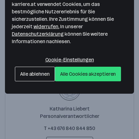
Liebert Elektrotechnik GmbH
karriere.at verwendet Cookies, um das
bestmögliche Nutzererlebnis für Sie
Groß-Enzersdorfer Straße 88
sicherzustellen. Ihre Zustimmung können Sie
1220 Wien
— Route berechnen
jederzeit
widerrufen.
In unserer
Datenschutzerklärung
können Sie weitere
Website
Informationen nachlesen.
Cookie-Einstellungen
Ansprechperson
Alle ablehnen
Alle Cookies akzeptieren
Katharina Liebert
Personalverantwortlicher
T +43 676 840 844 850