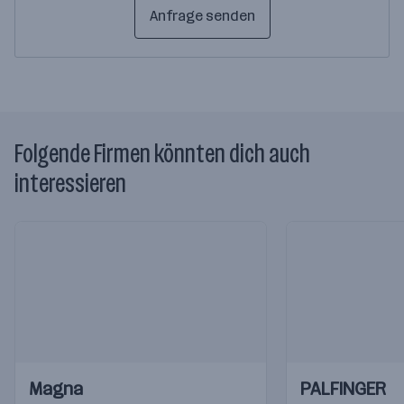
Anfrage senden
Folgende Firmen könnten dich auch
interessieren
Einblicke
Einblicke
Einblicke
Einblicke
Magna
PALFINGER
Videos
Videos