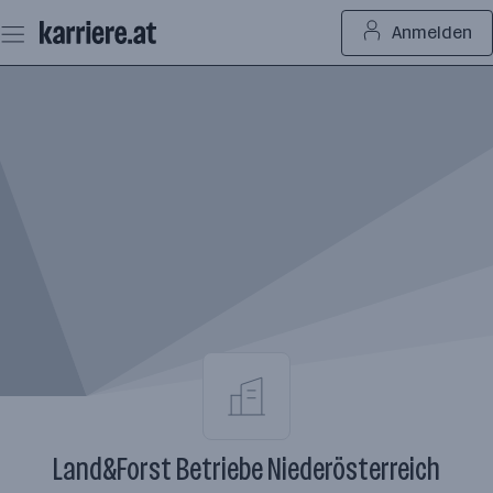
Zum
Anmelden
Seiteninhalt
springen
Land&Forst Betriebe Niederösterreich