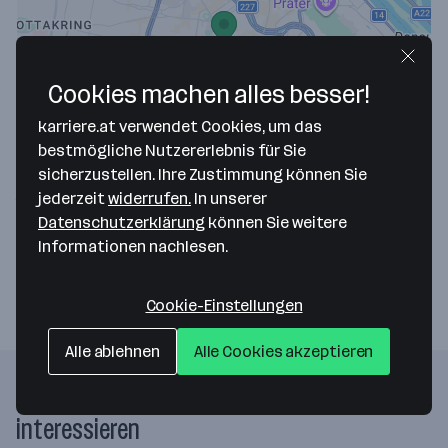
Cookies machen alles besser!
Map data ©2026 Google
karriere.at verwendet Cookies, um das
Land&Forst Betriebe Niederösterreich
bestmögliche Nutzererlebnis für Sie
sicherzustellen. Ihre Zustimmung können Sie
Schauflergasse 6/5
jederzeit
widerrufen.
In unserer
1010 Wien
— Route berechnen
Datenschutzerklärung
können Sie weitere
Informationen nachlesen.
Webseite
Cookie-Einstellungen
Alle ablehnen
Alle Cookies akzeptieren
Folgende Firmen könnten dich auch
interessieren