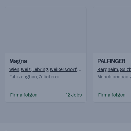
Einblicke
Einblicke
Einblicke
Einblicke
Magna
PALFINGER
Videos
Videos
Wien
,
Weiz
,
Lebring
,
Weikersdorf
,
Krottendorf (Weiz)
Bergheim
,
,
Klag
Salz
Fahrzeugbau, Zulieferer
Maschinenbau,
Firma folgen
12 Jobs
Firma folgen