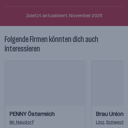
Zuletzt aktualisiert: November 2025
Folgende Firmen könnten dich auch
interessieren
Einblicke
Einblicke
Einblicke
Einblicke
PENNY Österreich
Brau Union Ö
Videos
Videos
Wr. Neudorf
Linz
,
Schwecha