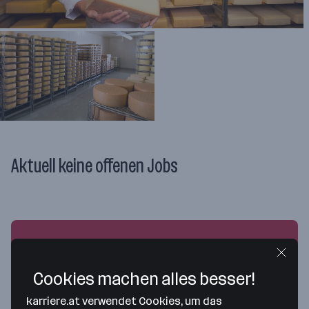
Aktuell keine offenen Jobs
Ansprechpersonen
Cookies machen alles besser!
Du hast Fragen?
Wir helfen dir gerne weiter!
karriere.at verwendet Cookies, um das