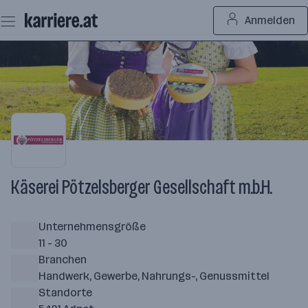
Zum
Anmelden
Seiteninhalt
springen
Käserei Pötzelsberger Gesellschaft m.b.H.
Unternehmensgröße
11 - 30
Branchen
Handwerk, Gewerbe, Nahrungs-, Genussmittel
Standorte