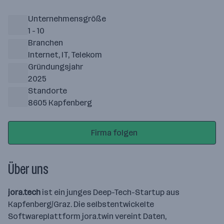
Unternehmensgröße
1 - 10
Branchen
Internet, IT, Telekom
Gründungsjahr
2025
Standorte
8605 Kapfenberg
Firma folgen
Über uns
jora.tech
ist ein junges Deep-Tech-Startup aus
Kapfenberg/Graz. Die selbstentwickelte
Softwareplattform jora.twin vereint Daten,