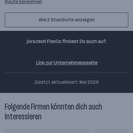
Route
Route berechnen
auf
google
Alle 2 Standorte anzeigen
maps
berechnen
jora.tech FlexCo findest Du auch auf:
Linkedin
Link zur Unternehmensseite
Zuletzt aktualisiert: Mai 2026
Folgende Firmen könnten dich auch
interessieren