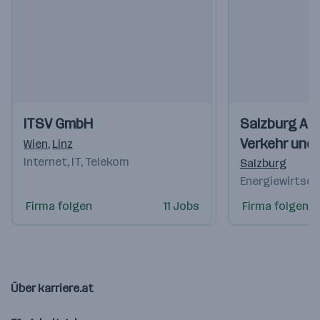
Einblicke
Einblicke
Einblicke
Einblicke
ITSV GmbH
Salzburg AG 
Videos
Videos
Verkehr und
Wien
,
Linz
Internet, IT, Telekom
Telekommun
Salzburg
Energiewirtsch
Firma folgen
11 Jobs
Firma folgen
Über karriere.at