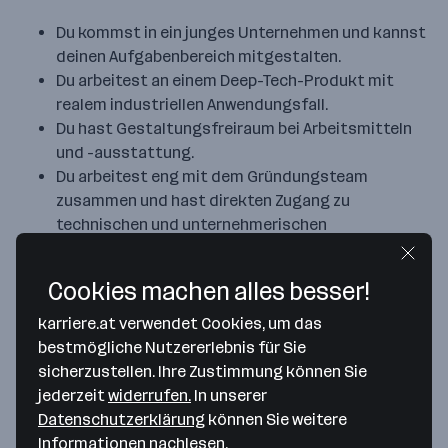
Du kommst in ein junges Unternehmen und kannst
deinen Aufgabenbereich mitgestalten.
Du arbeitest an einem Deep-Tech-Produkt mit
realem industriellen Anwendungsfall.
Du hast Gestaltungsfreiraum bei Arbeitsmitteln
und -ausstattung.
Du arbeitest eng mit dem Gründungsteam
zusammen und hast direkten Zugang zu
technischen und unternehmerischen
Entscheidungen.
Cookies machen alles besser!
karriere.at verwendet Cookies, um das
Aktuell keine offenen Jobs
bestmögliche Nutzererlebnis für Sie
sicherzustellen. Ihre Zustimmung können Sie
jederzeit
widerrufen.
In unserer
Gesuchte Mitarbeiter*innen/Jahr
Datenschutzerklärung
können Sie weitere
1 - 5
Informationen nachlesen.