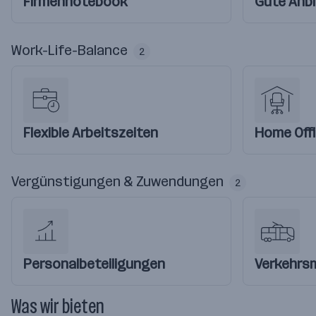
Firmennotebook
Gute Anb
Work-Life-Balance
2
Flexible Arbeitszeiten
Home Off
Vergünstigungen & Zuwendungen
2
Personalbeteiligungen
Verkehrs
Was wir bieten