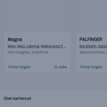
Einblicke
Einblicke
Einblicke
Einblicke
Magna
PALFINGER
Videos
Videos
Wien
,
Weiz
,
Lebring
,
Weikersdorf
,
Krottendorf (Weiz)
Bergheim
,
,
Klag
Salz
Fahrzeugbau, Zulieferer
Maschinenbau,
Firma folgen
12 Jobs
Firma folgen
Über karriere.at