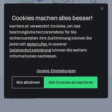
Cookies machen alles besser!
karriere.at verwendet Cookies, um das
Map data ©2026 Google
bestmögliche Nutzererlebnis für Sie
Instrucare GesmbH
sicherzustellen. Ihre Zustimmung können Sie
jederzeit
widerrufen.
In unserer
Kundratstraße 3/6 - Wirtschaftshof
Datenschutzerklärung
können Sie weitere
1100 Wien
— Route berechnen
Informationen nachlesen.
Cookie-Einstellungen
Alle ablehnen
Alle Cookies akzeptieren
Folgende Firmen könnten dich auch
interessieren