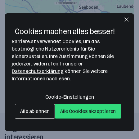
Cookies machen alles besser!
karriere.at verwendet Cookies, um das
bestmögliche Nutzererlebnis für Sie
Map data ©2026 Google
sicherzustellen. Ihre Zustimmung können Sie
INFRACONSULT GmbH
jederzeit
widerrufen.
In unserer
Datenschutzerklärung
können Sie weitere
Johann Berger Straße 6
Informationen nachlesen.
9800 Spittal
— Route berechnen
Cookie-Einstellungen
Alle ablehnen
Alle Cookies akzeptieren
Folgende Firmen könnten dich auch
interessieren