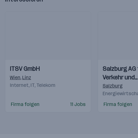
Einblicke
Einblicke
Einblicke
Einblicke
ITSV GmbH
Salzburg AG 
Videos
Videos
Verkehr und
Wien
,
Linz
Internet, IT, Telekom
Telekommuni
Salzburg
Energiewirtsch
Firma folgen
11 Jobs
Firma folgen