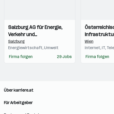
Einblicke
Einblicke
Einblicke
Einblicke
Salzburg AG für Energie,
Österreichis
Videos
Videos
Verkehr und
Infrastruktu
Telekommunikation
Salzburg
Wien
Energiewirtschaft, Umwelt
Internet, IT, Te
Firma folgen
29 Jobs
Firma folgen
Über karriere.at
Für Arbeitgeber