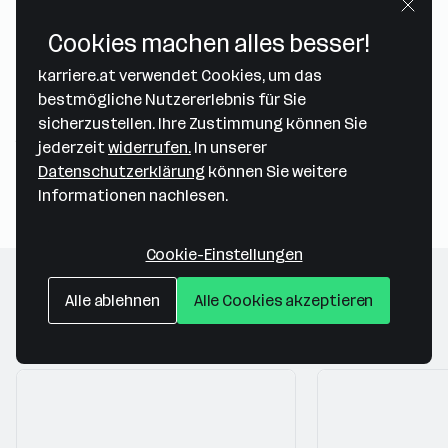
Cookies machen alles besser!
Map data ©2026 Google
karriere.at verwendet Cookies, um das
ICUnet Austria GmbH
bestmögliche Nutzererlebnis für Sie
Hietzinger Hauptstraße 36A / 7a
sicherzustellen. Ihre Zustimmung können Sie
1130 Wien
— Route berechnen
jederzeit
widerrufen.
In unserer
Datenschutzerklärung
können Sie weitere
Informationen nachlesen.
Cookie-Einstellungen
Folgende Firmen könnten dich auch
Alle ablehnen
Alle Cookies akzeptieren
interessieren