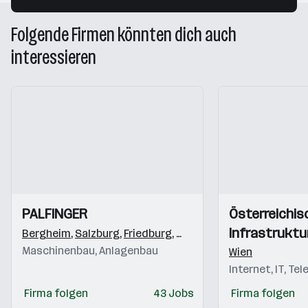
Folgende Firmen könnten dich auch
interessieren
Einblicke
Einblicke
Einblicke
Einblicke
PALFINGER
Österreichis
Videos
Videos
Infrastruktu
Bergheim
,
Salzburg
,
Friedburg
,
Köstendorf
,
Elsbethen/Gl
Maschinenbau, Anlagenbau
Wien
Internet, IT, Te
Firma folgen
43 Jobs
Firma folgen