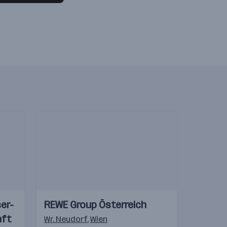
Einblicke
Einblicke
er-
REWE Group Österreich
Videos
aft
en
tschland
,
Alberdorf
,
Wien
Wr. Neudorf
,
Ilz
,
Graz
,
Albersdorf
,
Wien
,
Weikersdorf am Steinfelde