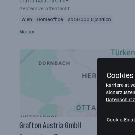
Grafton Austria GmbH
Gestern veröffentlicht
Wien
Homeoffice
ab 50.000 € jährlich
Merken
Cookies 
karriere.at 
sicherzustel
Datenschutz
Cookie-Eins
Grafton Austria GmbH