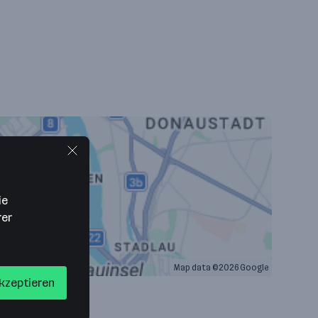
ie
rer
Map data ©2026 Google
akzeptieren