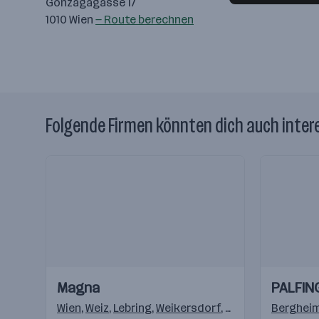
Gonzagagasse 17
1010 Wien
— Route berechnen
Folgende Firmen könnten dich auch inter
Einblicke
Einblicke
Einblicke
Einblicke
Magna
PALFIN
Videos
Videos
Wien
,
Weiz
,
Lebring
,
Weikersdorf
,
Krottendorf (Weiz
Berghei