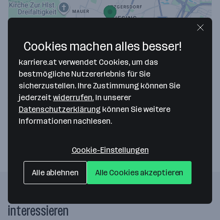
Cookies machen alles besser!
Map data ©2026 Google
karriere.at verwendet Cookies, um das
EICHHORN Gartenkultur GmbH
bestmögliche Nutzererlebnis für Sie
sicherzustellen. Ihre Zustimmung können Sie
Dirmhirngasse 48
jederzeit
widerrufen.
In unserer
1230 Wien
— Route berechnen
Datenschutzerklärung
können Sie weitere
Informationen nachlesen.
Webseite
Cookie-Einstellungen
Alle ablehnen
Alle Cookies akzeptieren
Folgende Firmen könnten dich auch
interessieren