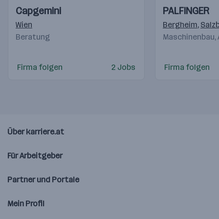
Einblicke
Einblicke
Einblicke
Einblicke
Capgemini
PALFINGER
Videos
Videos
Wien
Bergheim
,
Salz
Beratung
Maschinenbau,
Firma folgen
2 Jobs
Firma folgen
Über karriere.at
Für Arbeitgeber
Partner und Portale
Mein Profil