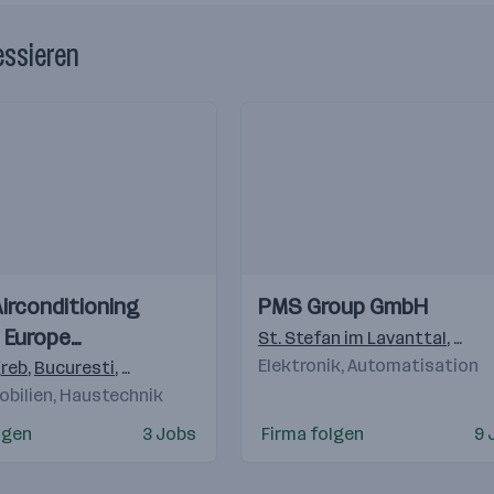
essieren
Einblicke
Einblicke
Airconditioning
PMS Group GmbH
Videos
 Europe
St. Stefan im Lavanttal
,
Wolf
lsgmbH
Elektronik, Automatisation
reb
,
Bucuresti
,
Budapest
,
Praha 4-Michle
,
Bratislava
,
Warsch
obilien, Haustechnik
lgen
3 Jobs
Firma folgen
9 