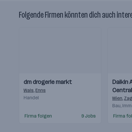
Folgende Firmen könnten dich auch inter
Einblicke
Einblicke
Einblicke
Einblicke
dm drogerie markt
Daikin 
Videos
Videos
Central
Wals
,
Enns
Handel
Hande
Wien
,
Zag
Bau, Imm
Firma folgen
9 Jobs
Firma fo