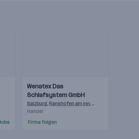
Einblicke
Einblicke
Wenatex Das
Videos
Schlafsystem GmbH
sberg
,
Schwadorf bei Wien
,
Kapfenberg
,
Kundl
,
Puch
au
,
Gostivar
,
Salzburg
Beograd
,
Ranshofen am Inn
,
Freilassing
,
Langenh
Handel
Jobs
Firma folgen