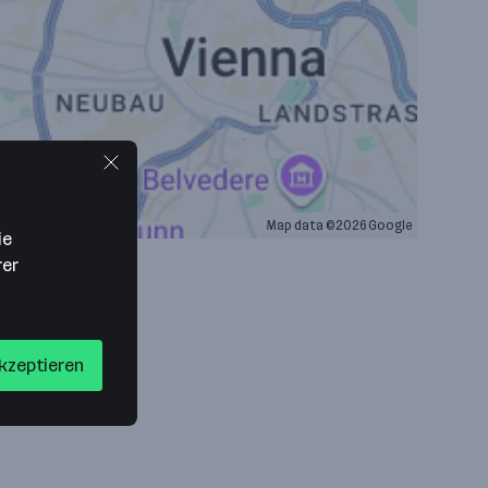
Map data ©2026 Google
ie
rer
akzeptieren