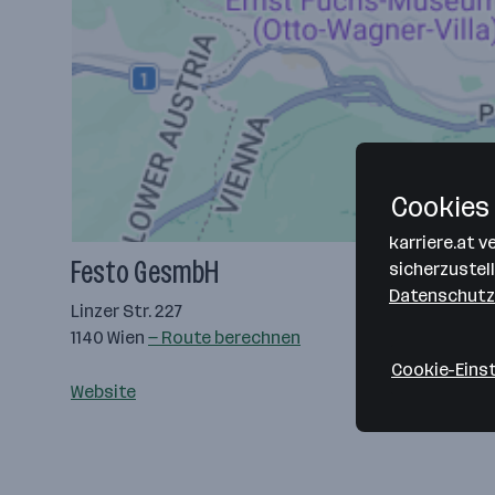
Cookies 
karriere.at 
Festo GesmbH
sicherzustel
Datenschutz
Linzer Str. 227
1140 Wien
— Route berechnen
Cookie-Eins
Website