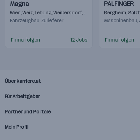
Einblicke
Einblicke
Einblicke
Einblicke
Magna
PALFINGER
Videos
Videos
Wien
,
Weiz
,
Lebring
,
Weikersdorf
,
Krottendorf (Weiz)
Bergheim
,
,
Klag
Salz
Fahrzeugbau, Zulieferer
Maschinenbau,
Firma folgen
12 Jobs
Firma folgen
Über karriere.at
Für Arbeitgeber
Partner und Portale
Mein Profil