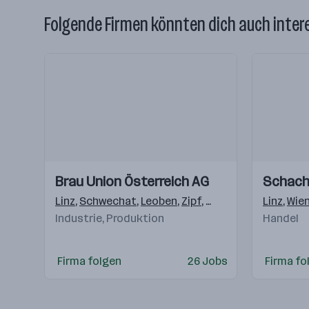
Folgende Firmen könnten dich auch inter
Einblicke
Einblicke
Einblicke
Einblicke
Brau Union Österreich AG
Schach
Videos
Videos
Linz
,
Schwechat
,
Leoben
,
Zipf
,
Graz
,
Erlauf
,
Linz
Schlad
,
Wie
Industrie, Produktion
Handel
Firma folgen
26 Jobs
Firma fo