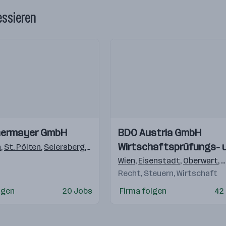
essieren
Einblicke
Einblicke
ermayer GmbH
BDO Austria GmbH
Videos
Wirtschaftsprüfungs- 
ming
n
,
St. Pölten
,
Hallein
,
,
Seiersberg
Lienz
,
Villach
,
Villach
,
Bludenz
,
Innsbruck
,
Wundschuh
,
Siezenheim
,
Ried im Traun
,
Rankwe
Steuerberatungsgesell
Wien
,
Eisenstadt
,
Oberwart
,
K
Recht, Steuern, Wirtschaft
lgen
20 Jobs
Firma folgen
42