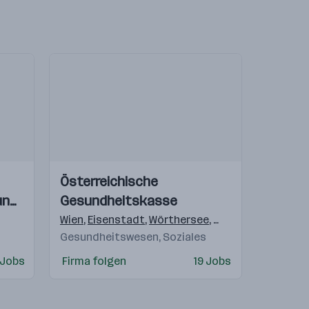
Einblicke
Einblicke
Österreichische
Videos
und
Gesundheitskasse
kreis
il
schaft
lagenfurt
,
Wolfsberg
Wien
,
Eisenstadt
,
Bruck an der Leitha
,
Wörthersee
,
,
Linz
Pölten
,
Salzburg
,
Linz
,
Salzbu
,
Graz
Gesundheitswesen, Soziales
 Jobs
Firma folgen
19 Jobs