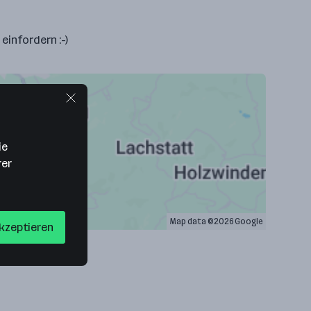
einfordern :-)
ie
rer
Map data ©2026 Google
akzeptieren