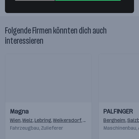
Folgende Firmen könnten dich auch
interessieren
Einblicke
Einblicke
Einblicke
Einblicke
Magna
PALFINGER
Videos
Videos
Wien
,
Weiz
,
Lebring
,
Weikersdorf
,
Krottendorf (Weiz)
Bergheim
,
,
Klag
Salz
Fahrzeugbau, Zulieferer
Maschinenbau,