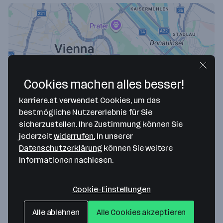
Cookies machen alles besser!
karriere.at verwendet Cookies, um das
Map data ©2026 Google
bestmögliche Nutzererlebnis für Sie
sicherzustellen. Ihre Zustimmung können Sie
CS Pflege- und Sozialzentrum Rennweg
jederzeit
widerrufen.
In unserer
GmbH
Datenschutzerklärung
können Sie weitere
Informationen nachlesen.
Oberzellergasse 1
1030 Wien
— Route berechnen
Cookie-Einstellungen
Website
Alle ablehnen
Alle Cookies akzeptieren