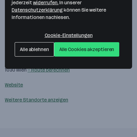
jederzeit
widerrufen.
In unserer
Datenschutzerklärung
können Sie weitere
Informationen nachlesen.
Cookie-Einstellungen
Map data ©2026 Google
Alle ablehnen
Alle Cookies akzeptieren
CRYPTAS it-Security GmbH
Franzosengraben 8/4OG
1030 Wien
— Route berechnen
Website
Weitere Standorte anzeigen