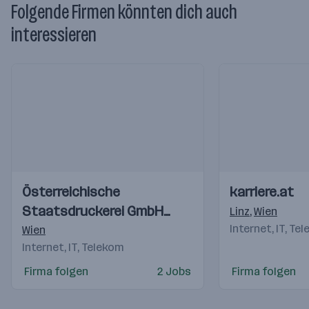
Folgende Firmen könnten dich auch
interessieren
Einblicke
Einblicke
Einblicke
Einblicke
Österreichische
karriere.at
Videos
Videos
Staatsdruckerei GmbH
Linz
,
Wien
(OeSD)
Internet, IT, Te
Wien
Internet, IT, Telekom
Firma folgen
2 Jobs
Firma folgen