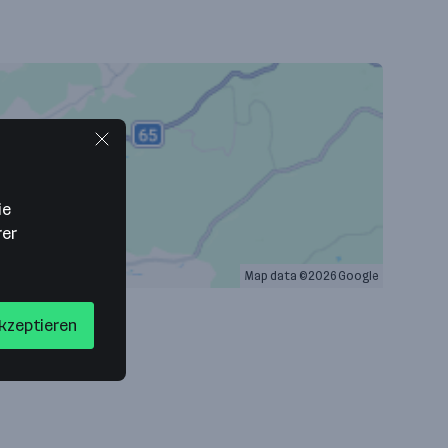
ie
rer
Map data ©2026 Google
akzeptieren