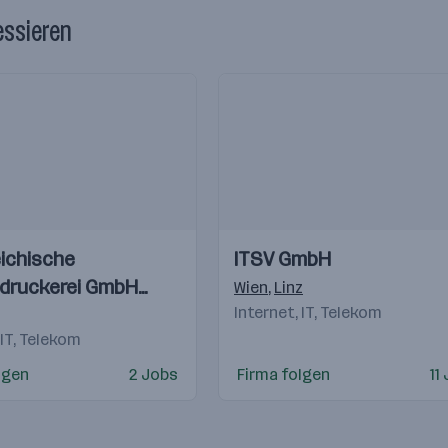
essieren
Einblicke
Einblicke
ichische
ITSV GmbH
Videos
druckerei GmbH
Wien
,
Linz
Internet, IT, Telekom
 IT, Telekom
lgen
2 Jobs
Firma folgen
11