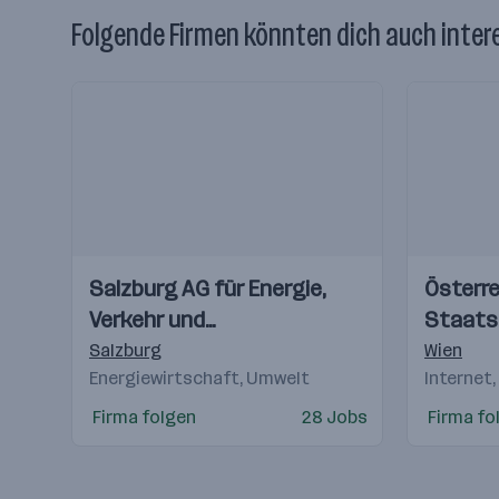
Folgende Firmen könnten dich auch inter
Einblicke
Einblicke
Einblicke
Einblicke
Salzburg AG für Energie,
Österre
Videos
Videos
Verkehr und
Staats
Telekommunikation
(OeSD)
Salzburg
Wien
Energiewirtschaft, Umwelt
Internet,
Firma folgen
28 Jobs
Firma fo