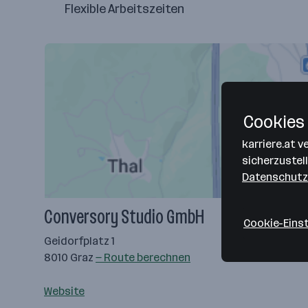
Flexible Arbeitszeiten
Cookies 
karriere.at 
sicherzustel
Datenschutz
Conversory Studio GmbH
Cookie-Eins
Geidorfplatz 1
8010 Graz
— Route berechnen
Website