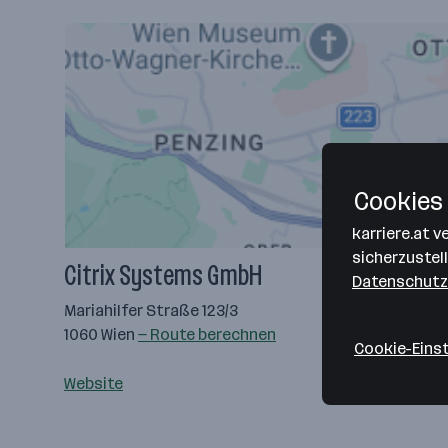
Cookies 
karriere.at 
sicherzustel
Citrix Systems GmbH
Datenschutz
Mariahilfer Straße 123/3
1060 Wien
— Route berechnen
Cookie-Eins
Website