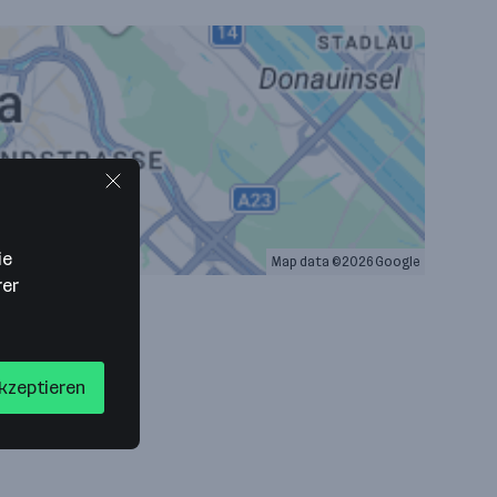
ie
Map data ©2026 Google
rer
akzeptieren