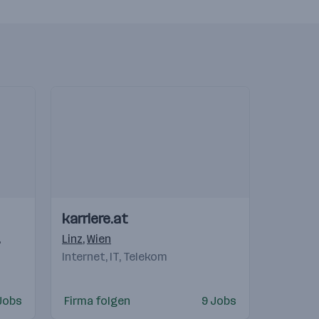
Einblicke
Einblicke
karriere.at
Videos
Linz
,
Wien
Internet, IT, Telekom
Jobs
Firma folgen
9 Jobs