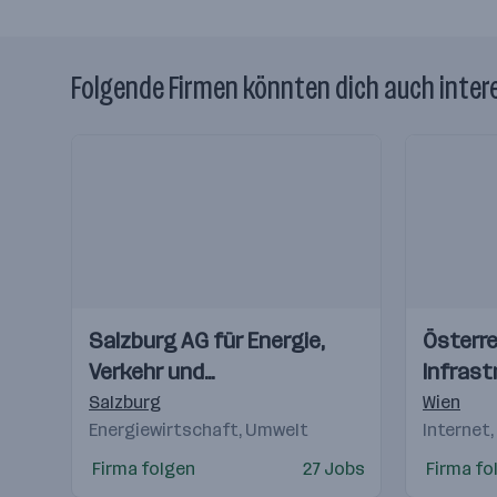
Folgende Firmen könnten dich auch inter
Einblicke
Einblicke
Einblicke
Einblicke
Salzburg AG für Energie,
Österre
Videos
Videos
Verkehr und
Infrast
Telekommunikation
Salzburg
Wien
Energiewirtschaft, Umwelt
Internet,
Firma folgen
27 Jobs
Firma fo