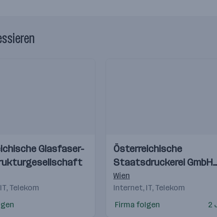
essieren
Einblicke
Einblicke
ichische Glasfaser-
Österreichische
Videos
rukturgesellschaft
Staatsdruckerei GmbH
(OeSD)
Wien
 IT, Telekom
Internet, IT, Telekom
lgen
Firma folgen
2 