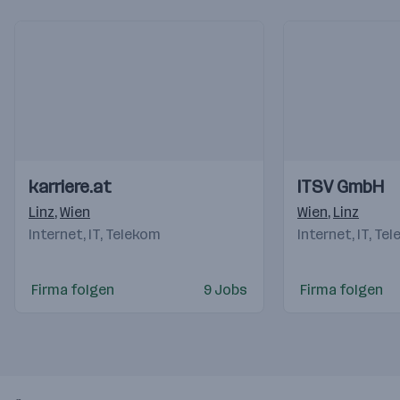
Einblicke
Einblicke
Einblicke
Einblicke
karriere.at
ITSV GmbH
Videos
Videos
Linz
,
Wien
Wien
,
Linz
Internet, IT, Telekom
Internet, IT, Te
Firma folgen
9 Jobs
Firma folgen