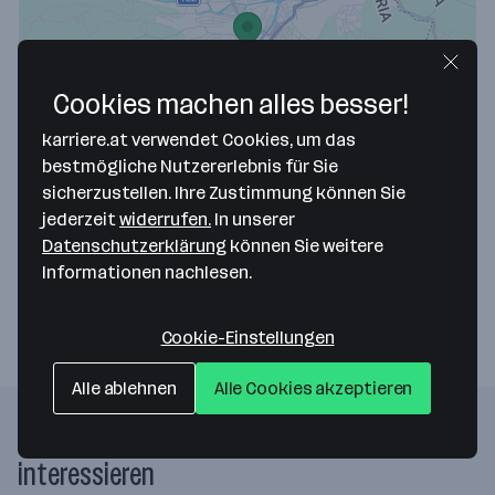
Cookies machen alles besser!
Map data ©2026 Google
karriere.at verwendet Cookies, um das
BENU GmbH
bestmögliche Nutzererlebnis für Sie
sicherzustellen. Ihre Zustimmung können Sie
Pyrachstraße 3
jederzeit
widerrufen.
In unserer
4400 Steyr
— Route berechnen
Datenschutzerklärung
können Sie weitere
Informationen nachlesen.
Website
Cookie-Einstellungen
Alle ablehnen
Alle Cookies akzeptieren
Folgende Firmen könnten dich auch
interessieren