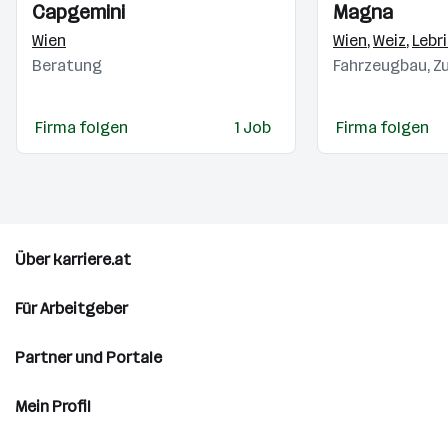
Einblicke
Einblicke
Einblicke
Einblicke
Capgemini
Magna
Videos
Videos
Wien
Wien
,
Weiz
,
Lebr
Beratung
Fahrzeugbau, Zu
Firma folgen
1 Job
Firma folgen
Über karriere.at
Für Arbeitgeber
Partner und Portale
Mein Profil