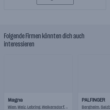
Folgende Firmen könnten dich auch
interessieren
Einblicke
Einblicke
Einblicke
Einblicke
Magna
PALFINGER
Videos
Videos
Wien
,
Weiz
,
Lebring
,
Weikersdorf
,
Krottendorf (Weiz)
Bergheim
,
,
Klag
Salz