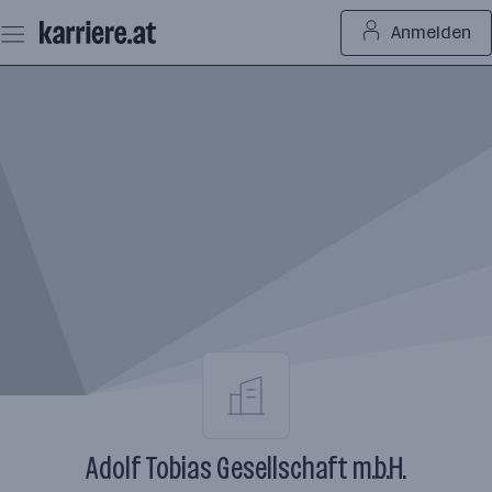
Zum
Anmelden
Seiteninhalt
springen
Adolf Tobias Gesellschaft m.b.H.