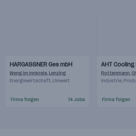
Einblicke
Einblicke
Einblicke
Einblicke
HARGASSNER Ges mbH
AHT Cooling
Videos
Videos
Weng im Innkreis
,
Lenzing
Rottenmann
,
C
Energiewirtschaft, Umwelt
Industrie, Prod
Firma folgen
14 Jobs
Firma folgen