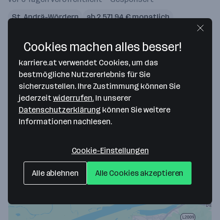
St. Andrä-Wördern
ab 2.571,94 € monatlich
Merken
Cookies machen alles besser!
karriere.at verwendet Cookies, um das
bestmögliche Nutzererlebnis für Sie
Monteur
sicherzustellen. Ihre Zustimmung können Sie
Adolf Tobias Gesellschaft m.b.H.
jederzeit
widerrufen.
In unserer
vor 6 Tagen veröffentlicht
Gesponsert
Datenschutzerklärung
können Sie weitere
St. Andrä-Wördern
ab 3.000 € monatlich
Informationen nachlesen.
Merken
Cookie-Einstellungen
Alle ablehnen
Alle Cookies akzeptieren