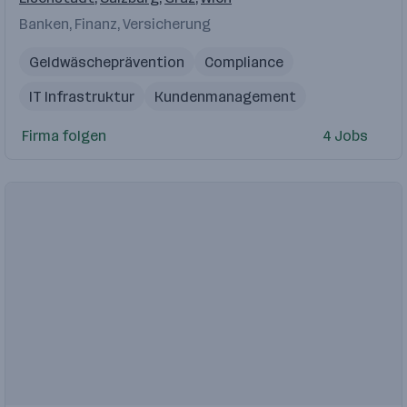
Banken, Finanz, Versicherung
Geldwäscheprävention
Compliance
IT Infrastruktur
Kundenmanagement
Wertpapier
Firma folgen
4 Jobs