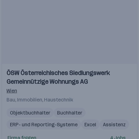
ÖSW Österreichisches Siedlungswerk
Gemeinnützige Wohnungs AG
Wien
Bau, Immobilien, Haustechnik
Objektbuchhalter
Buchhalter
ERP- und Reporting-Systeme
Excel
Assistenz
Immobilienverwalter
Junior Buchhalter
Firma folgen
4 Jobs