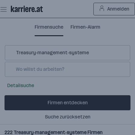
Zum
Anmelden
Seiteninhalt
springen
Firmensuche
Firmen-Alarm
Detailsuche
Firmen entdecken
Suche zurücksetzen
222
Treasury‑management‑systeme
Firmen