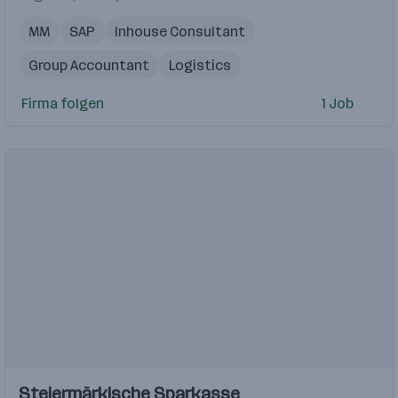
MM
SAP
Inhouse Consultant
Group Accountant
Logistics
Firma folgen
1 Job
Einblicke
Einblicke
Steiermärkische Sparkasse