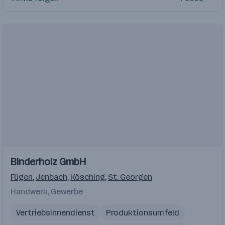
Immobilienverwaltung
MS-Office
Führerschein B
Einblicke
Binderholz GmbH
Fügen
,
Jenbach
,
Kösching
,
St. Georgen
Handwerk, Gewerbe
Vertriebsinnendienst
Produktionsumfeld