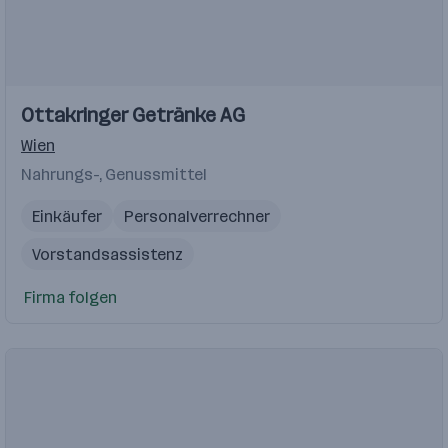
Einblicke
Ottakringer Getränke AG
Wien
Nahrungs-, Genussmittel
Einkäufer
Personalverrechner
Vorstandsassistenz
Lehrling Informationstechnologie
Firma folgen
Unternehmensjurist