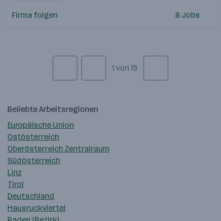
Firma folgen
8 Jobs
1 von 15
Beliebte Arbeitsregionen
Europäische Union
Ostösterreich
Oberösterreich Zentralraum
Südösterreich
Linz
Tirol
Deutschland
Hausruckviertel
Baden (Bezirk)