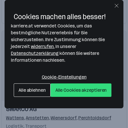
Lehre Elektrotechniker
Prozesskenntnisse
Holztechniker
Cookies machen alles besser!
Firma folgen
21 Jobs
Web Content Management- und SocialMedia-Kenntnisse
karriere.at verwendet Cookies, um das
bestmögliche Nutzererlebnis für Sie
Praktische Erfahrung im Bereich Marketing
sicherzustellen. Ihre Zustimmung können Sie
jederzeit
widerrufen.
In unserer
MS Office
Lehre
Metalltechniker
Datenschutzerklärung
können Sie weitere
Informationen nachlesen.
Cookie-Einstellungen
Alle ablehnen
Alle Cookies akzeptieren
SWARCO AG
Wattens
,
Amstetten
,
Wienersdorf
,
Perchtoldsdorf
Logistik, Transport