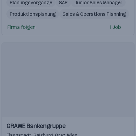
Planungsvorgänge
SAP
Junior Sales Manager
Produktionsplanung
Sales & Operations Planning
Financial Controller
Office Assistant
Firma folgen
1 Job
Datenstrukturen
Application Engineer
KPIs
GRAWE Bankengruppe
Eisenstadt
,
Salzburg
,
Graz
,
Wien