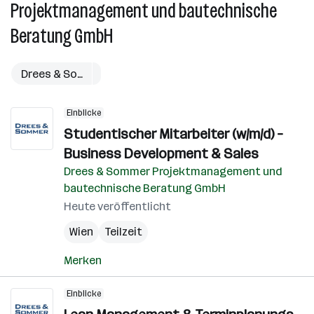
Projektmanagement und bautechnische
be
Beratung GmbH
D
&
S
Drees & Sommer Projektmanagement und bautechnisch
P
u
Einblicke
b
Studentischer Mitarbeiter (w/m/d) –
B
G
Business Development & Sales
Drees & Sommer Projektmanagement und
bautechnische Beratung GmbH
Heute veröffentlicht
Wien
Teilzeit
Merken
Einblicke