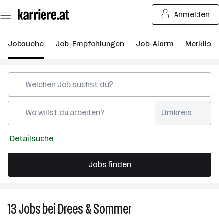
Zum
Anmelden
Seiteninhalt
springen
Jobsuche
Job-Empfehlungen
Job-Alarm
Merkliste
Umkreis
Detailsuche
Jobs finden
13
Jobs
bei
Drees & Sommer
13
J