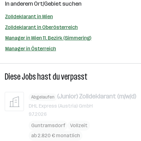
In anderem Ort/Gebiet suchen
Zolldeklarant in Wien
Zolldeklarant in Oberösterreich
Manager in Wien 11. Bezirk (Simmering)
Manager in Österreich
Diese Jobs hast du verpasst
(Junior) Zolldeklarant (m/w/d)
Abgelaufen
DHL Express (Austria) GmbH
9.7.2026
Guntramsdorf
Vollzeit
ab 2.820 € monatlich