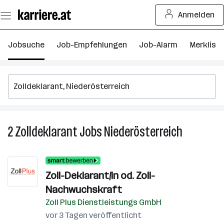
Zum
Anmelden
Seiteninhalt
springen
Jobsuche
Job-Empfehlungen
Job-Alarm
Merkliste
2
Zolldeklarant
Jobs
Niederösterreich
2
Zolldeklara
Jobs
in
Zoll-Deklarant/in od. Zoll-
Niederöste
Nachwuchskraft
Zoll Plus Dienstleistungs GmbH
vor 3 Tagen veröffentlicht