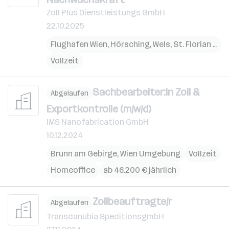
Zoll Plus Dienstleistungs GmbH
22.10.2025
Flughafen Wien
,
Hörsching
,
Wels
,
St. Florian am Inn
Vollzeit
Sachbearbeiter:in Zoll &
Abgelaufen
Exportkontrolle (m/w/d)
IMS Nanofabrication GmbH
10.12.2024
Brunn am Gebirge
,
Wien Umgebung
Vollzeit
Homeoffice
ab 46.200 € jährlich
Zollbeauftragte/r
Abgelaufen
Transdanubia SpeditionsgmbH