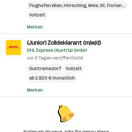
Flughafen Wien
,
Hörsching
,
Wels
,
St. Florian am Inn
Vollzeit
Merken
(Junior) Zolldeklarant (m/w/d)
DHL Express (Austria) GmbH
vor 6 Tagen veröffentlicht
Guntramsdorf
Vollzeit
ab 2.820 € monatlich
Merken
Sollen wir dir neue Jobs für genau diese