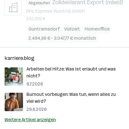
Zolldeklarant Export (m/w/d)
Abgelaufen
DHL Express (Austria) GmbH
23.1.2024
Guntramsdorf
Vollzeit
Homeoffice
2.494,66 € – 3.047,77 € monatlich
karriere.blog
Arbeiten bei Hitze: Was ist erlaubt und was
nicht?
6.7.2026
Burnout vorbeugen: Was tun, wenn alles zu
viel wird?
29.6.2026
Weitere Artikel anzeigen