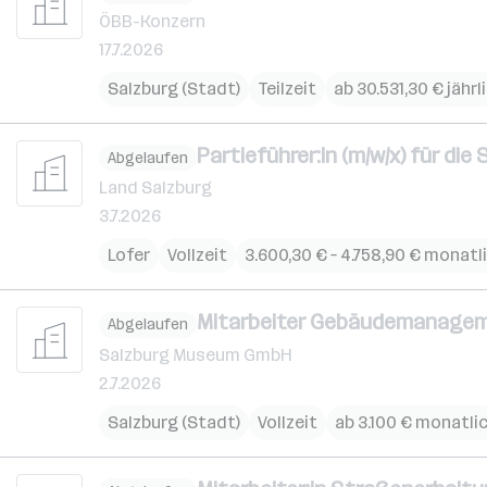
ÖBB-Konzern
17.7.2026
Salzburg (Stadt)
Teilzeit
ab 30.531,30 € jährl
Partieführer:in (m/w/x) für di
Abgelaufen
Land Salzburg
3.7.2026
Lofer
Vollzeit
3.600,30 € – 4.758,90 € monatl
Mitarbeiter Gebäudemanageme
Abgelaufen
Salzburg Museum GmbH
2.7.2026
Salzburg (Stadt)
Vollzeit
ab 3.100 € monatli