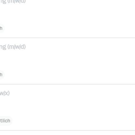
ng (m/w/d)
ch
ng (m/w/d)
ch
w/x)
tlich