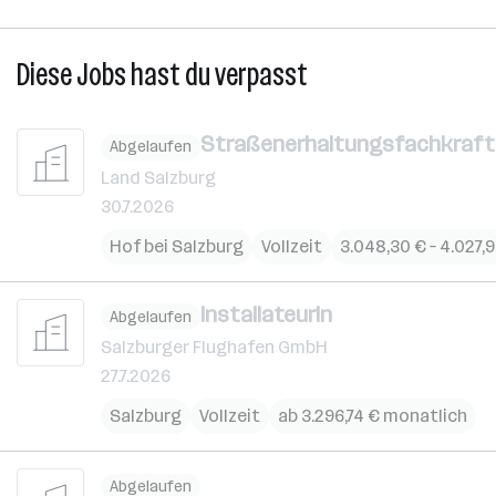
Diese Jobs hast du verpasst
Straßenerhaltungsfachkraft 
Abgelaufen
Land Salzburg
30.7.2026
Hof bei Salzburg
Vollzeit
3.048,30 € – 4.027,
InstallateurIn
Abgelaufen
Salzburger Flughafen GmbH
27.7.2026
Salzburg
Vollzeit
ab 3.296,74 € monatlich
Abgelaufen