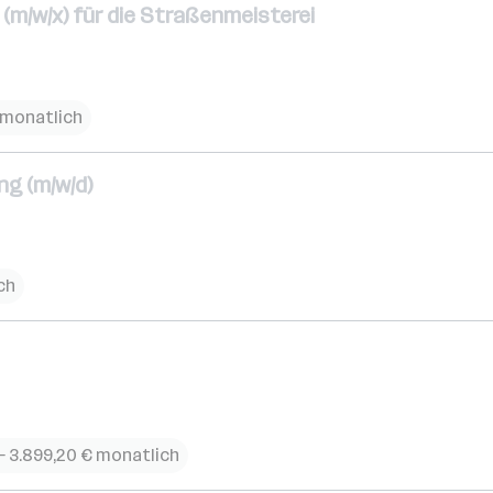
m/w/x) für die Straßenmeisterei
€ monatlich
ng (m/w/d)
ch
 – 3.899,20 € monatlich