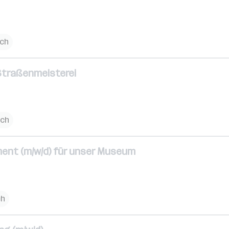
ich
e Straßenmeisterei
ich
nt (m/w/d) für unser Museum
ch