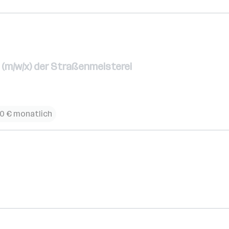
(m/w/x) der Straßenmeisterei
90 € monatlich