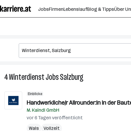
Zum
Jobs
Firmen
Lebenslauf
Blog & Tipps
Über U
Seiteninhalt
springen
4
Winterdienst
Jobs
Salzburg
4
Winterdienst
Jobs
Einblicke
in
Handwerkliche/r Allrounder:in in der Bau
Salzburg
M. Kaindl GmbH
vor 6 Tagen veröffentlicht
Wals
Vollzeit