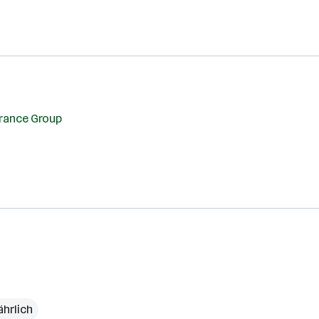
rance Group
ährlich