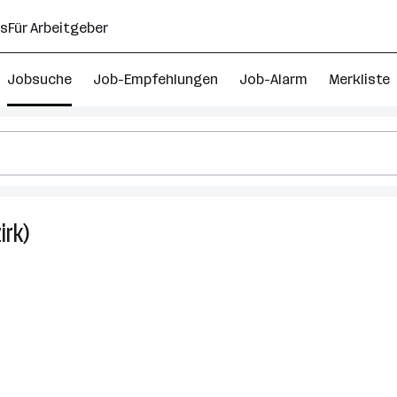
ns
Für Arbeitgeber
Jobsuche
Job-Empfehlungen
Job-Alarm
Merkliste
irk)
100
Vollzeit
Jobs
in
Sankt
Johann
im
Pongau