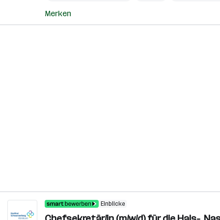
Merken
Einblicke
Chefsekretär/in (m/w/d) für die Hals-, N