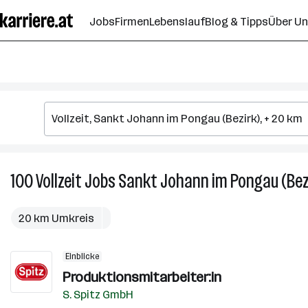
Zum
Jobs
Firmen
Lebenslauf
Blog & Tipps
Über U
Seiteninhalt
springen
100
Vollzeit
Jobs
Sankt Johann im Pongau (Bez
20 km Umkreis
Einblicke
Produktionsmitarbeiter:in
S. Spitz GmbH