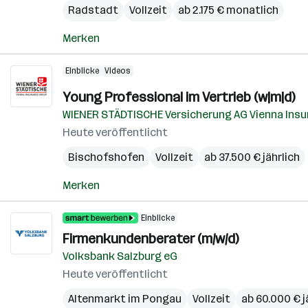
Radstadt
Vollzeit
ab 2.175 € monatlich
Merken
Einblicke
Videos
Young Pro­fes­si­o­nal im Ver­trieb (w|m|d)
WIENER STÄDTISCHE Versicherung AG Vienna Insu
Heute veröffentlicht
Bischofshofen
Vollzeit
ab 37.500 € jährlich
Merken
Einblicke
Firmenkundenberater (m/w/d)
Volksbank Salzburg eG
Heute veröffentlicht
Altenmarkt im Pongau
Vollzeit
ab 60.000 € j