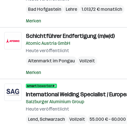
Bad Hofgastein
Lehre
1.013,72 € monatlich
Merken
Schichtführer Endfertigung (m/w/d)
Atomic Austria GmbH
Heute veröffentlicht
Altenmarkt im Pongau
Vollzeit
Merken
International Welding Specialist / Europe
Salzburger Aluminium Group
Heute veröffentlicht
Lend
,
Schwarzach
Vollzeit
55.000 € – 60.000 