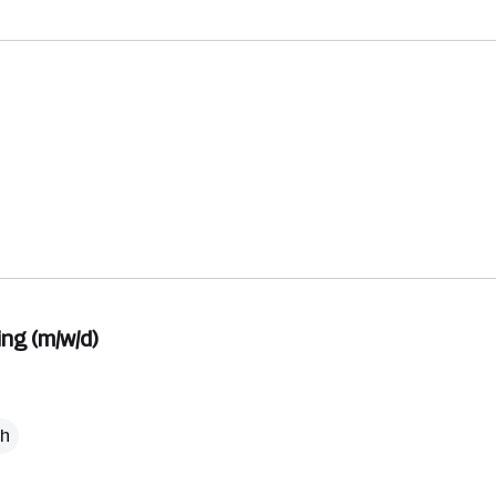
ng (m/w/d)
ch