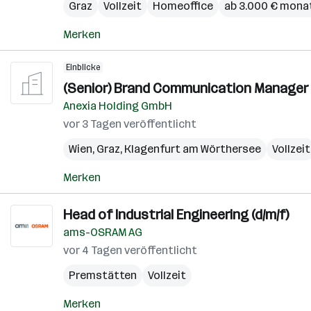
Graz
Vollzeit
Homeoffice
ab 3.000 € monat
Merken
Einblicke
(Senior) Brand Communication Manager 
Anexia Holding GmbH
vor 3 Tagen veröffentlicht
Wien
,
Graz
,
Klagenfurt am Wörthersee
Vollzeit
Merken
Head of Industrial Engineering (d/m/f)
ams-OSRAM AG
vor 4 Tagen veröffentlicht
Premstätten
Vollzeit
Merken