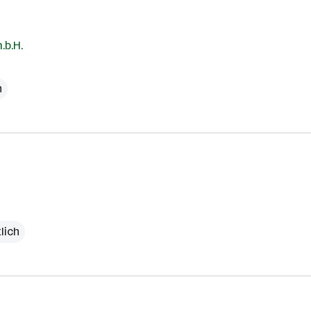
.b.H.
h
lich