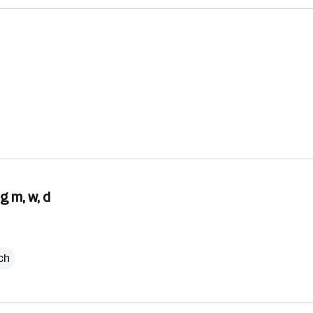
 m, w, d
ich