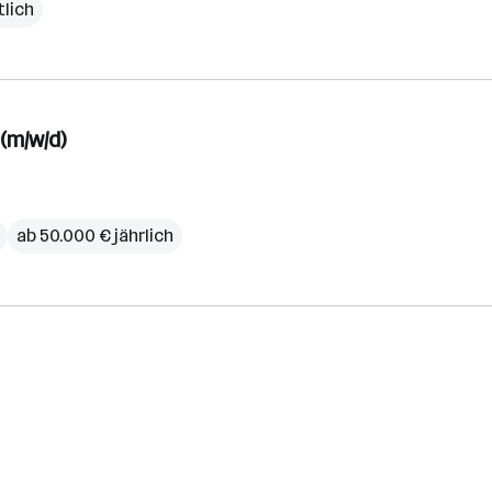
lich
(m/w/d)
ab 50.000 € jährlich