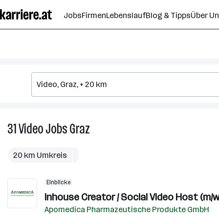
Zum
Jobs
Firmen
Lebenslauf
Blog & Tipps
Über U
Seiteninhalt
springen
31
Video
Jobs
Graz
31
Video
Jobs
20 km Umkreis
in
Graz
Einblicke
Inhouse Creator / Social Video Host (m/w
Apomedica Pharmazeutische Produkte GmbH