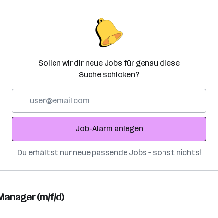
Sollen wir dir neue Jobs für genau diese
Suche schicken?
E-
Mail-
Adresse
Job-Alarm anlegen
Du erhältst nur neue passende Jobs – sonst nichts!
anager (m/f/d)