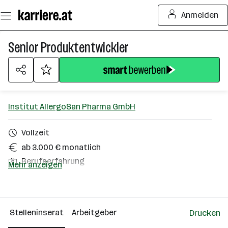
Zum
Anmelden
Seiteninhalt
springen
Senior Produktentwickler
Institut AllergoSan Pharma GmbH
Vollzeit
ab 3.000 € monatlich
Berufserfahrung
Mehr anzeigen
Homeoffice möglich
Graz
Stelleninserat
Arbeitgeber
Drucken
Über das Unternehmen