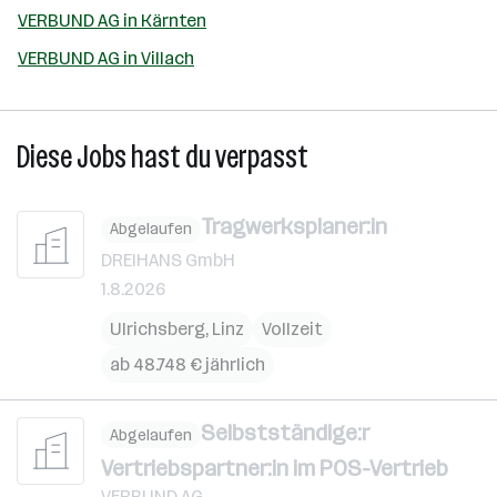
VERBUND AG in Kärnten
VERBUND AG in Villach
Diese Jobs hast du verpasst
Tragwerksplaner:in
Abgelaufen
DREIHANS GmbH
1.8.2026
Ulrichsberg
,
Linz
Vollzeit
ab 48.748 € jährlich
Selbstständige:r
Abgelaufen
Vertriebspartner:in im POS-Vertrieb
VERBUND AG