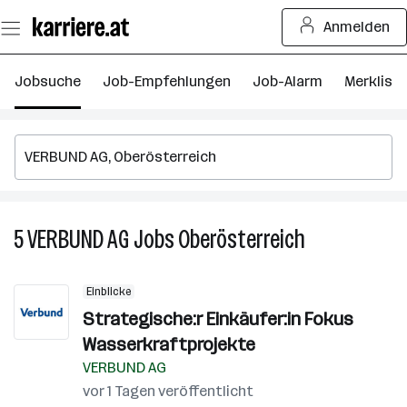
Zum
Anmelden
Seiteninhalt
springen
Jobsuche
Job-Empfehlungen
Job-Alarm
Merkliste
5
VERBUND AG
Jobs
Oberösterreich
5
VERBUND
AG
Einblicke
Jobs
Strategische:r Einkäufer:in Fokus
in
Wasserkraftprojekte
Oberösterreich
VERBUND AG
vor 1 Tagen veröffentlicht