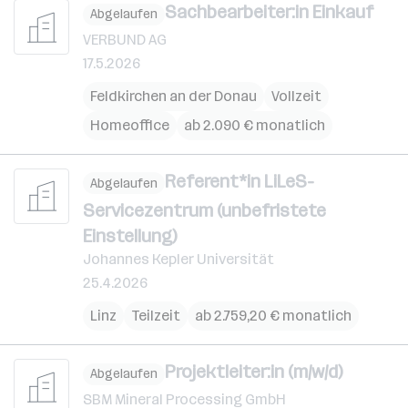
Sachbearbeiter:in Einkauf
Abgelaufen
VERBUND AG
17.5.2026
Feldkirchen an der Donau
Vollzeit
Homeoffice
ab 2.090 € monatlich
Referent*in LiLeS-
Abgelaufen
Servicezentrum (unbefristete
Einstellung)
Johannes Kepler Universität
25.4.2026
Linz
Teilzeit
ab 2.759,20 € monatlich
Projektleiter:in (m/w/d)
Abgelaufen
SBM Mineral Processing GmbH