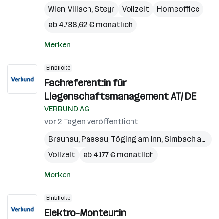
Wien
,
Villach
,
Steyr
Vollzeit
Homeoffice
ab 4.738,62 € monatlich
Merken
Einblicke
Fachreferent:in für
Liegenschaftsmanagement AT/ DE
VERBUND AG
vor 2 Tagen veröffentlicht
Braunau
,
Passau
,
Töging am Inn
,
Simbach am Inn
Vollzeit
ab 4.177 € monatlich
Merken
Einblicke
Elektro-Monteur:in