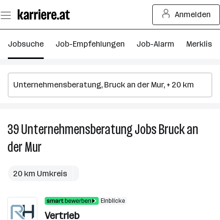
Zum
Anmelden
Seiteninhalt
springen
Jobsuche
Job-Empfehlungen
Job-Alarm
Merkliste
39
Unternehmensberatung
Jobs
Bruck an
3
U
der Mur
J
in
B
20 km Umkreis
a
d
Einblicke
M
Vertrieb