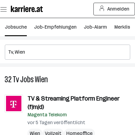
Zum
Anmelden
Seiteninhalt
springen
Jobsuche
Job-Empfehlungen
Job-Alarm
Merkliste
32
Tv
Jobs
Wien
32
Tv
Jobs
TV & Streaming Platform Engineer
in
(f/m/d)
Wien
Magenta Telekom
vor 5 Tagen veröffentlicht
Wien
Vollzeit
Homeoffice