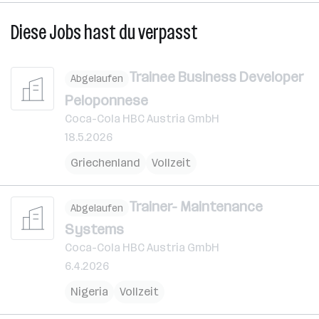
Diese Jobs hast du verpasst
Trainee Business Developer
Abgelaufen
Peloponnese
Coca-Cola HBC Austria GmbH
18.5.2026
Griechenland
Vollzeit
Trainer- Maintenance
Abgelaufen
Systems
Coca-Cola HBC Austria GmbH
6.4.2026
Nigeria
Vollzeit