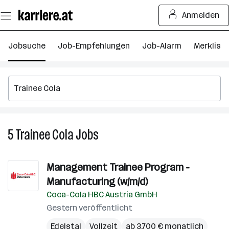
Zum
Anmelden
Seiteninhalt
springen
Jobsuche
Job-Empfehlungen
Job-Alarm
Merkliste
5
Trainee Cola
Jobs
5
Trainee
Cola
Management Trainee Program -
Jobs
Manufacturing (w/m/d)
Coca-Cola HBC Austria GmbH
Gestern veröffentlicht
Edelstal
Vollzeit
ab 3.700 € monatlich