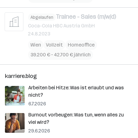
Trainee - Sales (m/w/d)
Abgelaufen
Coca-Cola HBC Austria GmbH
24.8.2023
Wien
Vollzeit
Homeoffice
39.200 € – 42.700 € jährlich
karriere.blog
Arbeiten bei Hitze: Was ist erlaubt und was
nicht?
6.7.2026
Burnout vorbeugen: Was tun, wenn alles zu
viel wird?
29.6.2026